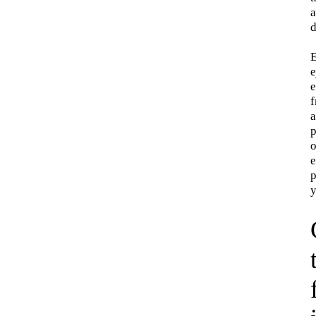
a
d
E
e
e
f
a
p
o
p
y